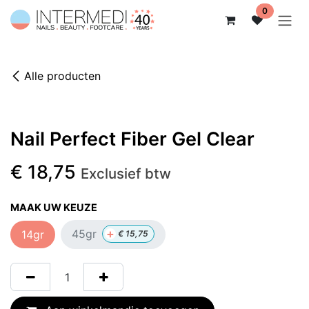
Overslaan naar inhoud
0
Alle producten
Nail Perfect Fiber Gel Clear
€
18,75
Exclusief btw
MAAK UW KEUZE
+
45gr
14gr
€
15,75