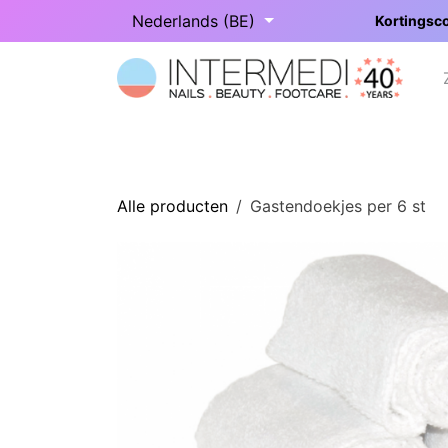
Overslaan naar inhoud
Nederlands (BE)
Kortingsco
Startpagina
Onze categorieën
Alle producten
Gastendoekjes per 6 st