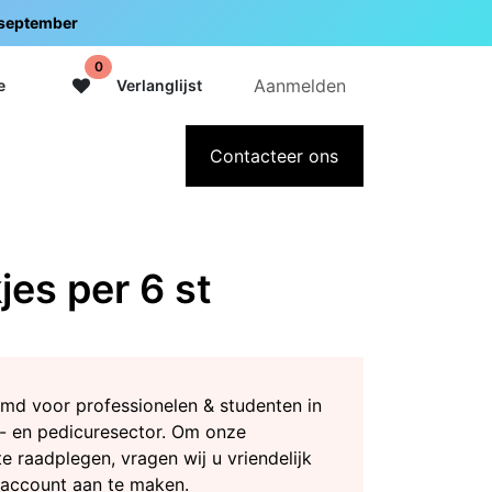
5 september
0
Aanmelden
e
Verlanglijst
adeaubon
Over Intermedi
Contacteer ons
es per 6 st
md voor professionelen & studenten in
- en pedicuresector. Om onze
te raadplegen, vragen wij u vriendelijk
 account aan te maken.