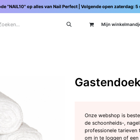
de "NAIL10" op alles van Nail Perfect | Volgende open zaterdag: 
Mijn wi
nkelmandj
Promoties
Opleidingen
Schoolpakketten
C
Gastendoekj
Onze webshop is beste
de schoonheids-, nagel
professionele tarieven 
om in te loggen of een