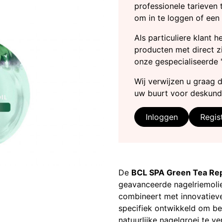
professionele tarieven 
om in te loggen of een
Als particuliere klant 
producten met direct zi
onze gespecialiseerde 
Wij verwijzen u graag 
uw buurt voor deskund
Inloggen
Regis
De
BCL SPA Green Tea Repai
geavanceerde nagelriemolie
combineert met innovatieve
specifiek ontwikkeld om be
natuurlijke nagelgroei te ve