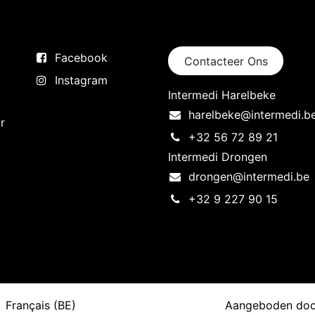
Volg ons
Neem contact op
Facebook
Contacteer Ons
Instagram
Intermedi Harelbeke
harelbeke@intermedi.b
r
+32 56 72 89 21
Intermedi Drongen
drongen@intermedi.be
+32 9 227 90 15
Aangeboden do
Français (BE)