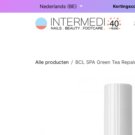
Overslaan naar inhoud
Nederlands (BE)
Kortingsco
Startpagina
Onze categorieën
Alle producten
BCL SPA Green Tea Repairi