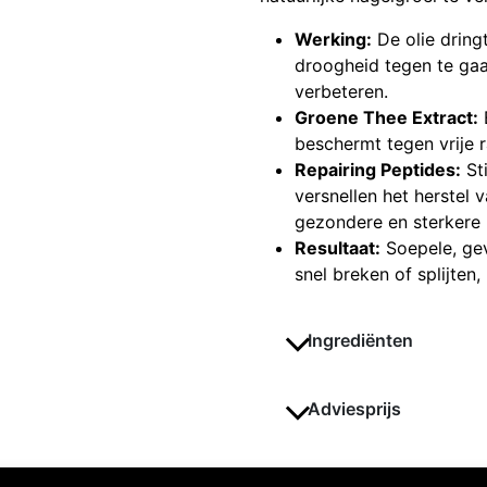
Werking:
De olie dring
droogheid tegen te gaan
verbeteren.
Groene Thee Extract:
E
beschermt tegen vrije ra
Repairing Peptides:
St
versnellen het herstel
gezondere en sterkere 
Resultaat:
Soepele, gev
snel breken of splijten
Ingrediënten
Adviesprijs