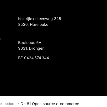
Intermedi Harelbeke
Kortrijksesteenweg 325
8530, Harelbeke
Intermedi Drongen
e
Booiebos 6A
9031, Drongen
BE 0424.574.344
or
- De #1
Open source e-commerce