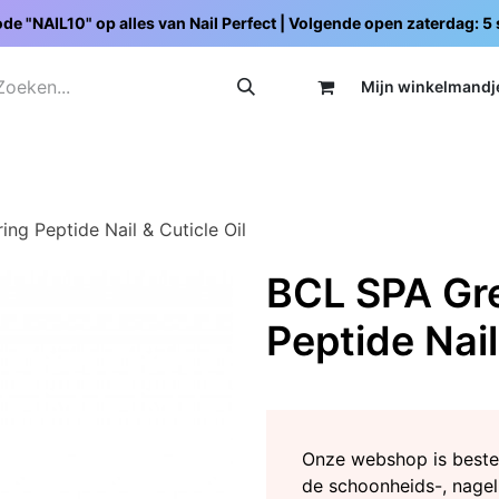
de "NAIL10" op alles van Nail Perfect | Volgende open zaterdag: 
Mijn wi
nkelmandj
Promoties
Opleidingen
Schoolpakketten
C
ng Peptide Nail & Cuticle Oil
BCL SPA Gre
Peptide Nail
Onze webshop is beste
de schoonheids-, nagel