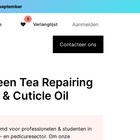
5 september
0
Aanmelden
e
Verlanglijst
adeaubon
Over Intermedi
Contacteer ons
en Tea Repairing
 & Cuticle Oil
md voor professionelen & studenten in
- en pedicuresector. Om onze