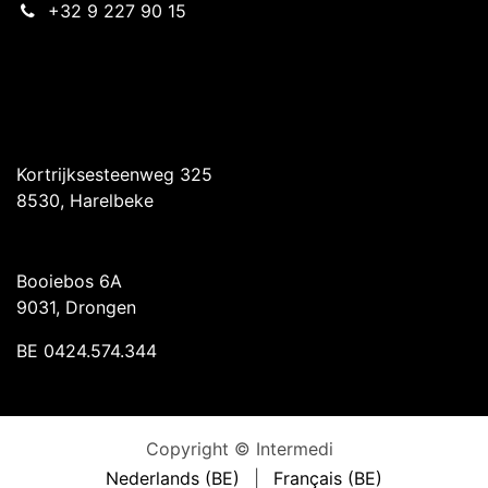
+32 9 227 90 15
Intermedi Harelbeke
Kortrijksesteenweg 325
8530, Harelbeke
Intermedi Drongen
Booiebos 6A
9031, Drongen
BE 0424.574.344
Copyright © Intermedi
Nederlands (BE)
|
Français (BE)