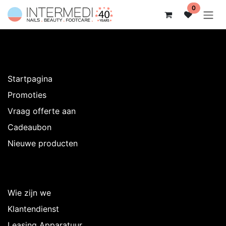
Overslaan naar inhoud
0
Ontdekken
Startpagina
Promoties
Vraag offerte aan
Cadeaubon
Nieuwe producten
Over Intermedi
Wie zijn we
Klantendienst
Leasing Apparatuur