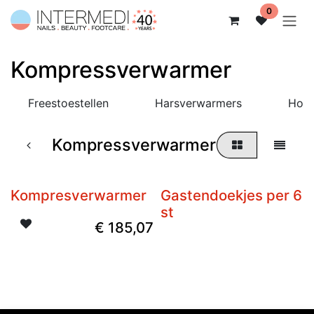
Overslaan naar inhoud
0
Kompressverwarmer
Freestoestellen
Harsverwarmers
Hots
Kompressverwarmer
Kompresverwarmer
Gastendoekjes per 6
st
€
185,07