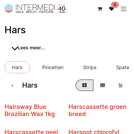
Overslaan naar inhoud
0
Hars
Lees meer...
Hars
Pincetten
Strips
Spatels
Hars
Hairaway Blue
Harscassette groen
12st - 11+1 GRATIS
Brazilian Wax 1kg
breed
Harscassette geel
Harspot chlorofyl