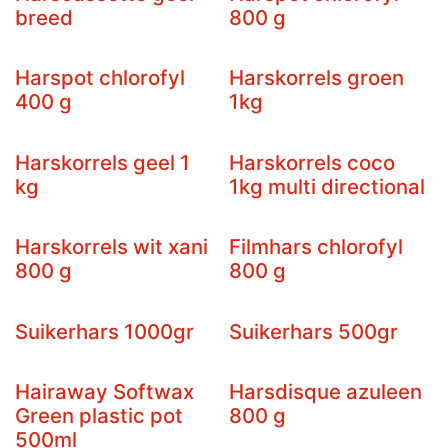
12st - 11+1 GRATIS
7st - 6+1 GRATIS
breed
800 g
Harspot chlorofyl
Harskorrels groen
7st - 6+1 GRATIS
400 g
1kg
Harskorrels geel 1
Harskorrels coco
kg
1kg multi directional
Harskorrels wit xani
Filmhars chlorofyl
7st - 6+1 GRATIS
800 g
800 g
Suikerhars 1000gr
Suikerhars 500gr
Hairaway Softwax
Harsdisque azuleen
7st - 6+1 GRATIS
Green plastic pot
800 g
500ml