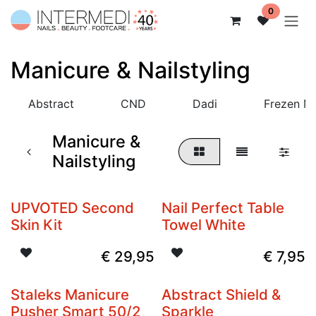
Overslaan naar inhoud
0
Manicure & Nailstyling
Abstract
CND
Dadi
Frezen M
Manicure &
Nailstyling
UPVOTED Second
Nail Perfect Table
Nieuw
Skin Kit
Towel White
€
29,95
€
7,95
Staleks Manicure
Abstract Shield &
Nieuw
Pusher Smart 50/2
Sparkle