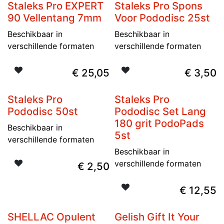
Staleks Pro EXPERT
Staleks Pro Spons
Nieuw
Niet op voorraad
90 Vellentang 7mm
Voor Pododisc 25st
Beschikbaar in
Beschikbaar in
verschillende formaten
verschillende formaten
€
25,05
€
3,50
Staleks Pro
Staleks Pro
Nieuw
Nieuw
Pododisc 50st
Pododisc Set Lang
180 grit PodoPads
Beschikbaar in
5st
verschillende formaten
Beschikbaar in
verschillende formaten
€
2,50
€
12,55
SHELLAC Opulent
Gelish Gift It Your