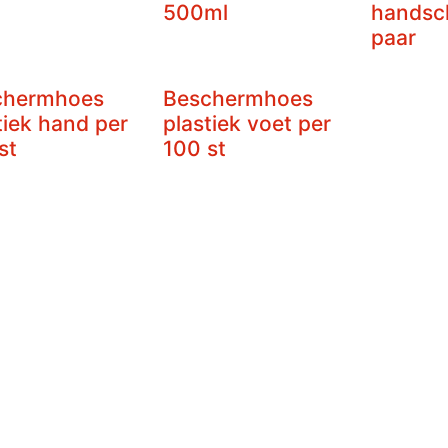
500ml
handsc
paar
chermhoes
Beschermhoes
tiek hand per
plastiek voet per
st
100 st