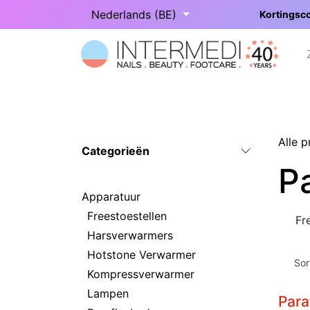
Overslaan naar inhoud
Nederlands (BE)
Kortingsco
Startpagina
Onze categorieën
Alle 
Categorieën
P
Apparatuur
Freestoestellen
Fr
Harsverwarmers
Hotstone Verwarmer
Sor
Kompressverwarmer
Lampen
Para