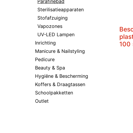
Parafinebad
Sterilisatieapparaten
Stofafzuiging
Vapozones
Bes
UV-LED Lampen
plas
Inrichting
100 
Manicure & Nailstyling
Pedicure
Beauty & Spa
Hygiëne & Bescherming
Koffers & Draagtassen
Schoolpakketten
Outlet