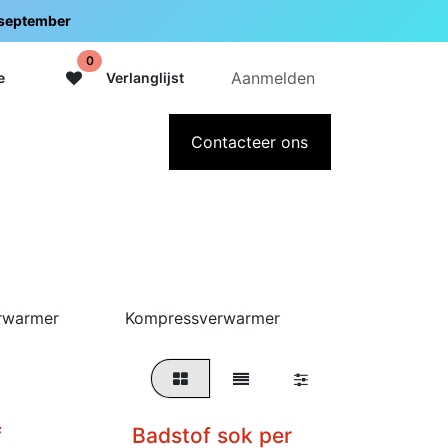
5 september
0
Aanmelden
e
Verlanglijst
adeaubon
Over Intermedi
Contacteer ons
rwarmer
Kompressverwarmer
Lampen
f
Badstof sok per