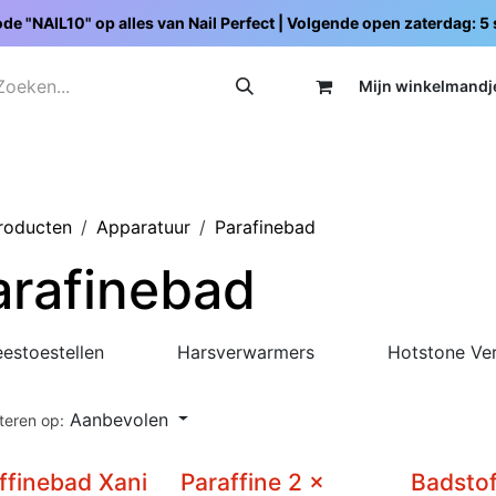
de "NAIL10" op alles van Nail Perfect | Volgende open zaterdag: 
Mijn wi
nkelmandj
Promoties
Opleidingen
Schoolpakketten
C
producten
Apparatuur
Parafinebad
arafinebad
eestoestellen
Harsverwarmers
Hotstone Ve
Aanbevolen
teren op:
ffinebad Xani
Paraffine 2 x
Badsto