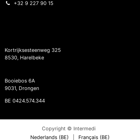
+32 9 227 90 15
Intermedi Harelbeke
Kortrijksesteenweg 325
8530, Harelbeke
Intermedi Drongen
Booiebos 6A
9031, Drongen
BE 0424.574.344
Copyright © Intermedi
Nederlands (BE)
|
Français (BE)