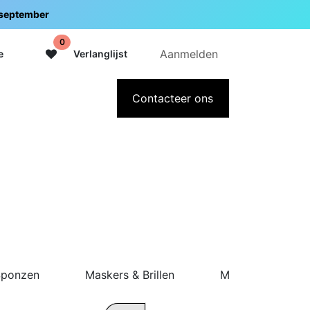
5 september
0
Aanmelden
e
Verlanglijst
adeaubon
Over Intermedi
Contacteer ons
Sponzen
Maskers & Brillen
My Pure Skin