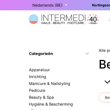
Overslaan naar inhoud
Nederlands (BE)
Kortingsco
Startpagina
Onze categorieën
Alle 
Categorieën
B
Apparatuur
Inrichting
Manicure & Nailstyling
Pedicure
Beauty & Spa
Be
Hygiëne & Bescherming