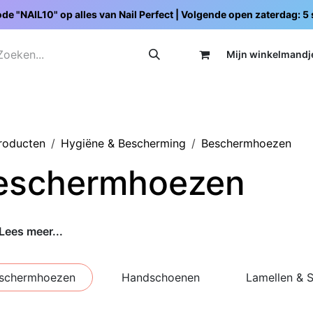
de "NAIL10" op alles van Nail Perfect | Volgende open zaterdag: 
Mijn wi
nkelmandj
Promoties
Opleidingen
Schoolpakketten
C
producten
Hygiëne & Bescherming
Beschermhoezen
eschermhoezen
Lees meer...
schermhoezen
Handschoenen
Lamellen & 