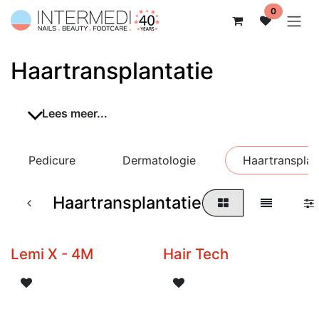
Overslaan naar inhoud
0
Haartransplantatie
Lees meer...
Pedicure
Dermatologie
Haartransplan
Haartransplantatie
Lemi X - 4M
Hair Tech