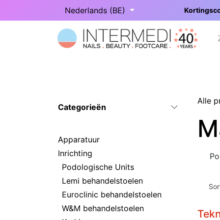
Overslaan naar inhoud
Nederlands (BE)
Kortingsco
Startpagina
Onze categorieën
Alle 
Categorieën
M
Apparatuur
Inrichting
Po
Podologische Units
Lemi behandelstoelen
Sor
Euroclinic behandelstoelen
W&M behandelstoelen
Tek