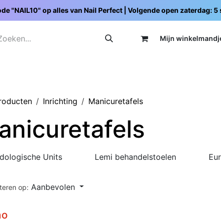
de "NAIL10" op alles van Nail Perfect | Volgende open zaterdag: 
Mijn wi
nkelmandj
Promoties
Opleidingen
Schoolpakketten
C
producten
Inrichting
Manicuretafels
anicuretafels
dologische Units
Lemi behandelstoelen
Eur
Aanbevolen
teren op:
no