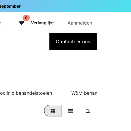
5 september
0
Aanmelden
e
Verlanglijst
adeaubon
Over Intermedi
Contacteer ons
oclinic behandelstoelen
W&M behandelstoelen