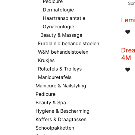
Pedicure
Sor
Dermatologie
Haartransplantatie
Lemi
Gynaecologie
Beauty & Massage
Euroclinic behandelstoelen
Dre
W&M behandelstoelen
4M
Krukjes
Roltafels & Trolleys
Manicuretafels
Manicure & Nailstyling
Pedicure
Beauty & Spa
Hygiëne & Bescherming
Koffers & Draagtassen
Schoolpakketten