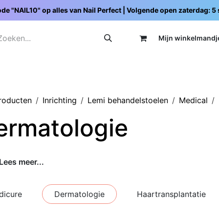
de "NAIL10" op alles van Nail Perfect | Volgende open zaterdag: 
Mijn wi
nkelmandj
Promoties
Opleidingen
Schoolpakketten
C
producten
Inrichting
Lemi behandelstoelen
Medical
ermatologie
Lees meer...
dicure
Dermatologie
Haartransplantatie