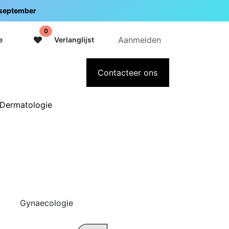
5 september
0
Aanmelden
e
Verlanglijst
adeaubon
Over Intermedi
Contacteer ons
Dermatologie
Gynaecologie