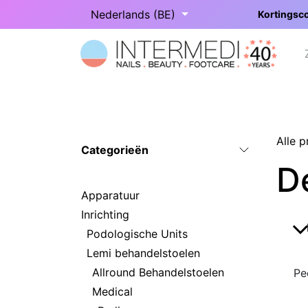
Overslaan naar inhoud
Nederlands (BE)
Kortingsco
Startpagina
Onze categorieën
Alle 
Categorieën
D
Apparatuur
Inrichting
Podologische Units
Lemi behandelstoelen
Allround Behandelstoelen
Pe
Medical