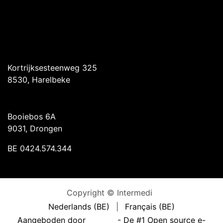
Intermedi Harelbeke
Kortrijksesteenweg 325
8530, Harelbeke
Intermedi Drongen
Booiebos 6A
9031, Drongen
BE 0424.574.344
Copyright © Intermedi
Nederlands (BE)
|
Français (BE)
Aangeboden door
- De #1
Open source e-