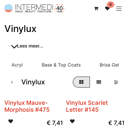
Overslaan naar inhoud
0
Vinylux
Lees meer...
Acryl
Base & Top Coats
Brisa Gel
Vinylux
Vinylux Mauve-
Vinylux Scarlet
Niet op voorraad
Morphosis #475
Letter #145
€
7,41
€
7,41