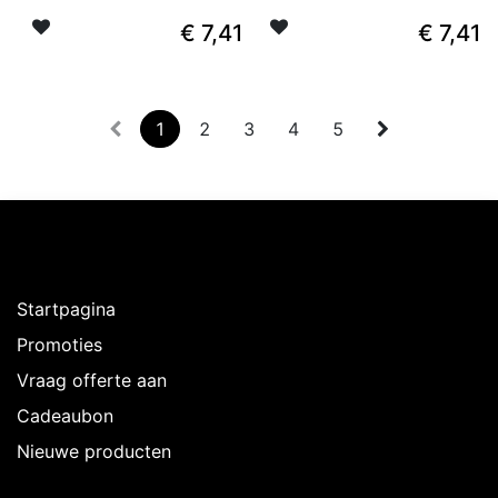
€
7,41
€
7,41
1
2
3
4
5
Ontdekken
Startpagina
Promoties
Vraag offerte aan
Cadeaubon
Nieuwe producten