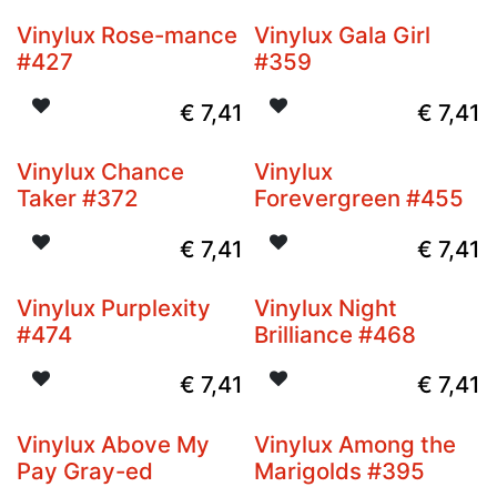
Vinylux Rose-mance
Vinylux Gala Girl
#427
#359
€
7,41
€
7,41
Vinylux Chance
Vinylux
Taker #372
Forevergreen #455
€
7,41
€
7,41
Vinylux Purplexity
Vinylux Night
Niet op voorraad
Niet op voorraad
#474
Brilliance #468
€
7,41
€
7,41
Vinylux Above My
Vinylux Among the
Pay Gray-ed
Marigolds #395