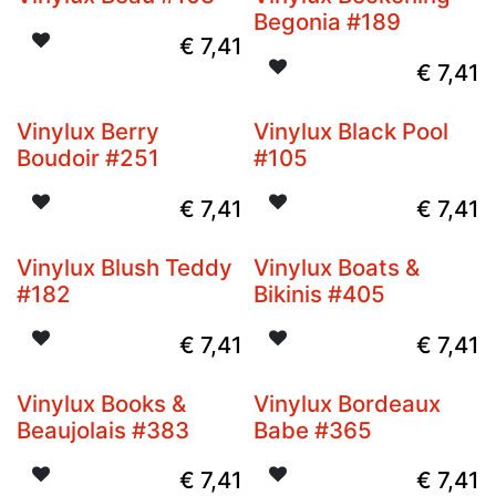
Niet op voorraad
Begonia #189
€
7,41
€
7,41
Vinylux Berry
Vinylux Black Pool
Boudoir #251
#105
€
7,41
€
7,41
Vinylux Blush Teddy
Vinylux Boats &
#182
Bikinis #405
€
7,41
€
7,41
Vinylux Books &
Vinylux Bordeaux
Niet op voorraad
Beaujolais #383
Babe #365
€
7,41
€
7,41