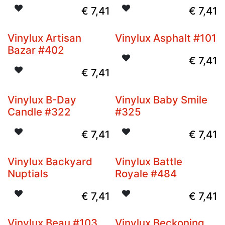
€
7,41
€
7,41
Vinylux Artisan
Vinylux Asphalt #101
Bazar #402
€
7,41
€
7,41
Vinylux B-Day
Vinylux Baby Smile
Candle #322
#325
€
7,41
€
7,41
Vinylux Backyard
Vinylux Battle
Nuptials
Royale #484
€
7,41
€
7,41
Vinylux Beau #103
Vinylux Beckoning