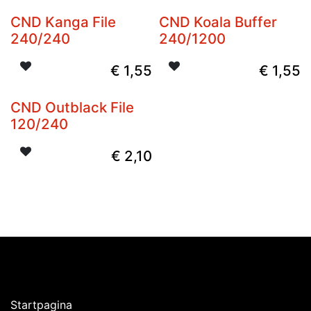
CND Kanga File
CND Koala Buffer
240/240
240/1200
€
1,55
€
1,55
CND Outblack File
120/240
€
2,10
Ontdekken
Startpagina