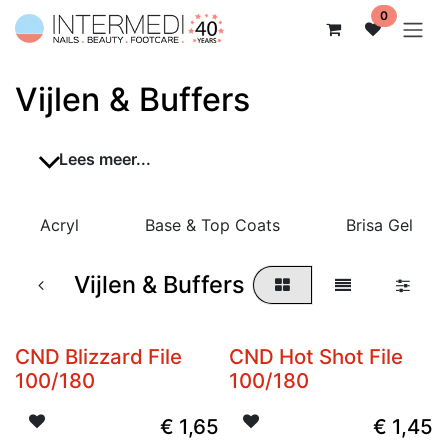
Overslaan naar inhoud
0
Vijlen & Buffers
Lees meer...
Acryl
Base & Top Coats
Brisa Gel
Vijlen & Buffers
CND Blizzard File
CND Hot Shot File
100/180
100/180
€
1,65
€
1,45