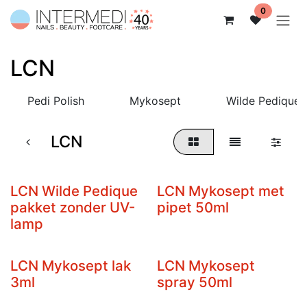
Overslaan naar inhoud
0
LCN
Pedi Polish
Mykosept
Wilde Pedique
LCN
LCN Wilde Pedique
LCN Mykosept met
pakket zonder UV-
pipet 50ml
lamp
LCN Mykosept lak
LCN Mykosept
3ml
spray 50ml