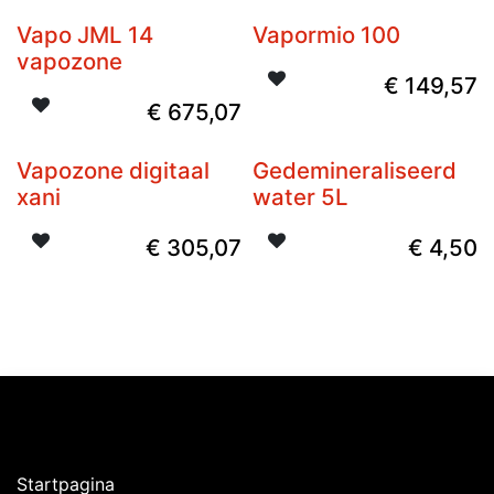
Vapo JML 14
Vapormio 100
vapozone
€
149,57
€
675,07
Vapozone digitaal
Gedemineraliseerd
xani
water 5L
€
305,07
€
4,50
Ontdekken
Startpagina