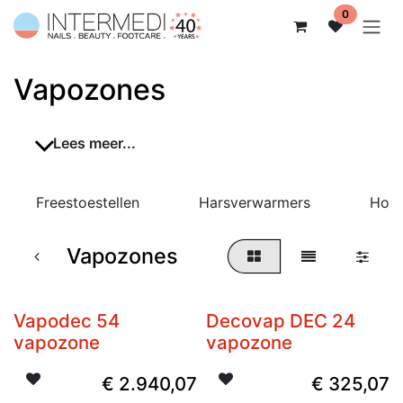
Overslaan naar inhoud
0
Vapozones
Lees meer...
Freestoestellen
Harsverwarmers
Hots
Vapozones
Vapodec 54
Decovap DEC 24
vapozone
vapozone
€
2.940,07
€
325,07