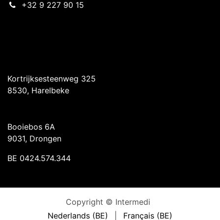
+32 9 227 90 15
Intermedi Harelbeke
Kortrijksesteenweg 325
8530, Harelbeke
Intermedi Drongen
Booiebos 6A
9031, Drongen
BE 0424.574.344
Copyright © Intermedi
Nederlands (BE)
|
Français (BE)