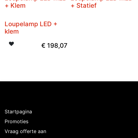
+ Klem
+ Statief
Loupelamp LED +
klem
€
198,07
Ontdekken
Startpagina
Promoties
Vraag offerte aan