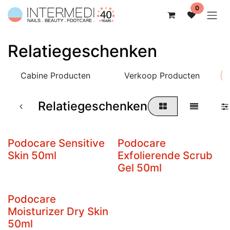
Overslaan naar inhoud
0
Relatiegeschenken
Cabine Producten
Verkoop Producten
Relatiegeschenken
Podocare Sensitive
Podocare
Skin 50ml
Exfolierende Scrub
Gel 50ml
Podocare
Moisturizer Dry Skin
50ml