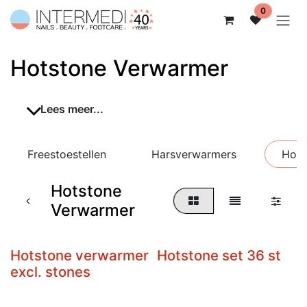
Overslaan naar inhoud
0
Hotstone Verwarmer
Lees meer...
Freestoestellen
Harsverwarmers
Hots
Hotstone
Verwarmer
Hotstone verwarmer
Hotstone set 36 st
excl. stones