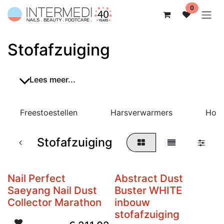
Overslaan naar inhoud
0
Stofafzuiging
Lees meer...
Freestoestellen
Harsverwarmers
Hots
Stofafzuiging
Nail Perfect
Abstract Dust
Niet op voorraad
Saeyang Nail Dust
Buster WHITE
Collector Marathon
inbouw
stofafzuiging