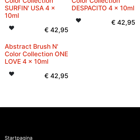
Color Collection
Color Collection
SURFIN' USA 4 x
DESPACITO 4 x 10ml
10ml
€
42,95
€
42,95
Abstract Brush N'
Color Collection ONE
LOVE 4 x 10ml
€
42,95
Ontdekken
Startpagina