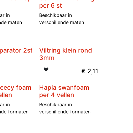
per 6 st
ar in
Beschikbaar in
ende maten
verschillende maten
parator 2st
Viltring klein rond
3mm
€
2,11
leecy foam
Hapla swanfoam
ellen
per 4 vellen
ar in
Beschikbaar in
ende formaten
verschillende formaten