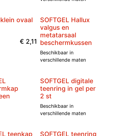
 klein ovaal
SOFTGEL Hallux
valgus en
metatarsaal
€
2,11
beschermkussen
Beschikbaar in
verschillende maten
Niet op voorraad
EL
SOFTGEL digitale
rmkap
teenring in gel per
teen
2 st
Beschikbaar in
verschillende maten
L teenkap
SOFTGEL teenring