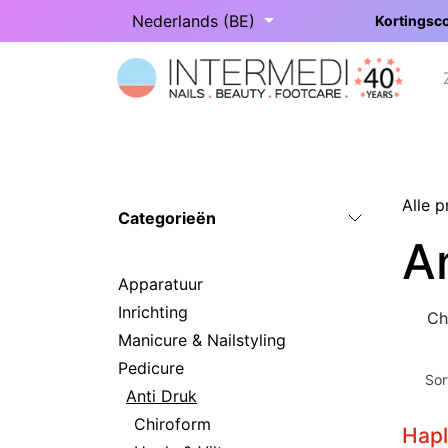
Overslaan naar inhoud
Nederlands (BE)
Kortingsco
Startpagina
Onze categorieën
Alle 
Categorieën
A
Apparatuur
Inrichting
Ch
Manicure & Nailstyling
Pedicure
Sor
Anti Druk
Chiroform
Hapl