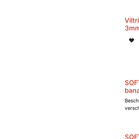
Vilt
3m
SOF
bana
Besch
versc
SOFT