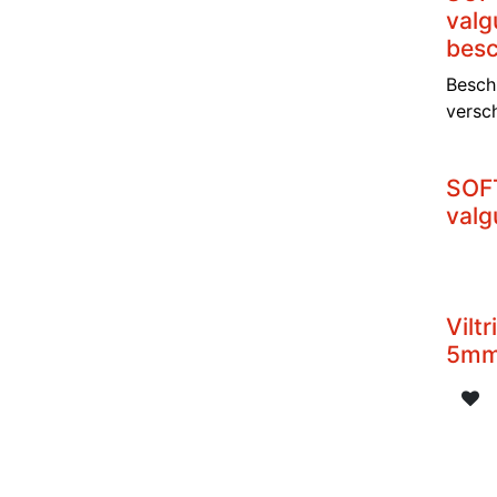
valg
bes
Besch
versc
SOFT
valg
Vilt
5m