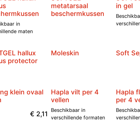
us
metatarsaal
in gel
chermkussen
beschermkussen
Beschikba
verschill
ikbaar in
hillende maten
GEL hallux
Moleskin
Soft Se
us protector
ring klein ovaal
Hapla vilt per 4
Hapla f
m
vellen
per 4 v
Beschikbaar in
Beschikba
€
2,11
verschillende formaten
verschill