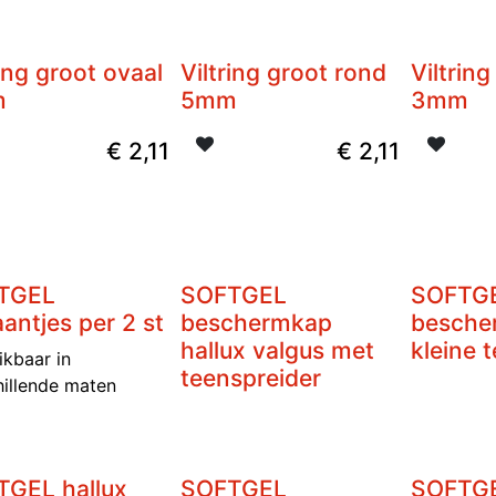
ring groot ovaal
Viltring groot rond
Viltring
m
5mm
3mm
€
2,11
€
2,11
TGEL
SOFTGEL
SOFTG
antjes per 2 st
beschermkap
besche
hallux valgus met
kleine 
ikbaar in
teenspreider
hillende maten
GEL hallux
SOFTGEL
SOFTGE