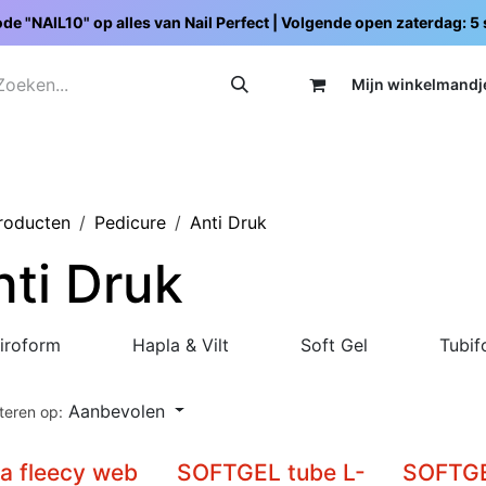
de "NAIL10" op alles van Nail Perfect | Volgende open zaterdag: 
Mijn wi
nkelmandj
Promoties
Opleidingen
Schoolpakketten
C
producten
Pedicure
Anti Druk
nti Druk
iroform
Hapla & Vilt
Soft Gel
Tubi
Aanbevolen
teren op:
a fleecy web
SOFTGEL tube L-
SOFTG