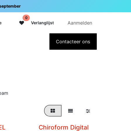
5 september
0
Aanmelden
e
Verlanglijst
adeaubon
Over Intermedi
Contacteer ons
foam
EL
Chiroform Digital