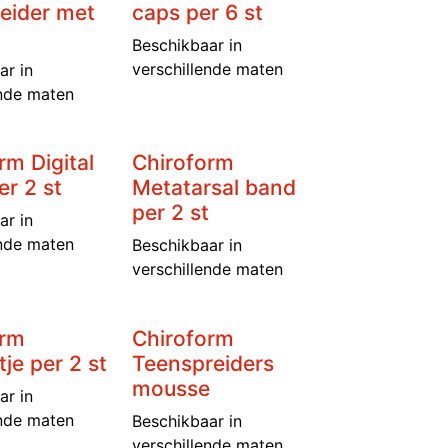
eider met
caps per 6 st
Beschikbaar in
verschillende maten
ar in
ende maten
rm Digital
Chiroform
er 2 st
Metatarsal band
per 2 st
ar in
ende maten
Beschikbaar in
verschillende maten
orm
Chiroform
je per 2 st
Teenspreiders
mousse
ar in
ende maten
Beschikbaar in
verschillende maten