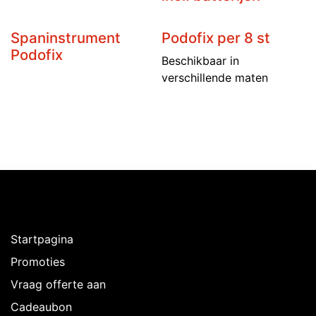
Spaninstrument
Podofix per 8 st
Podofix
Beschikbaar in
verschillende maten
Ontdekken
Startpagina
Promoties
Vraag offerte aan
Cadeaubon