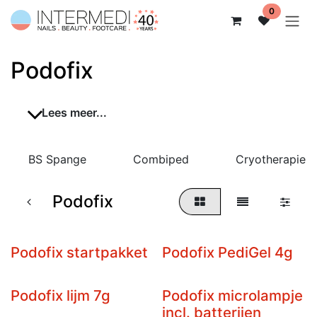
Overslaan naar inhoud
0
Podofix
Lees meer...
BS Spange
Combiped
Cryotherapie
Podofix
Podofix startpakket
Podofix PediGel 4g
Niet op voorraad
Podofix lijm 7g
Podofix microlampje
incl. batterijen