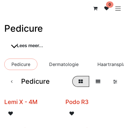
Overslaan naar inhoud
0
Pedicure
Lees meer...
Pedicure
Dermatologie
Haartransplan
Pedicure
Lemi X - 4M
Podo R3