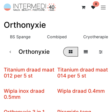
Overslaan naar inhoud
0
Orthonyxie
BS Spange
Combiped
Cryotherapie
Orthonyxie
Titanium draad maat
Titanium draad maat
012 per 5 st
014 per 5 st
Wipla inox draad
Wipla draad 0.4mm
0.5mm
Orthonyxie 3 in 1
Piramide tang