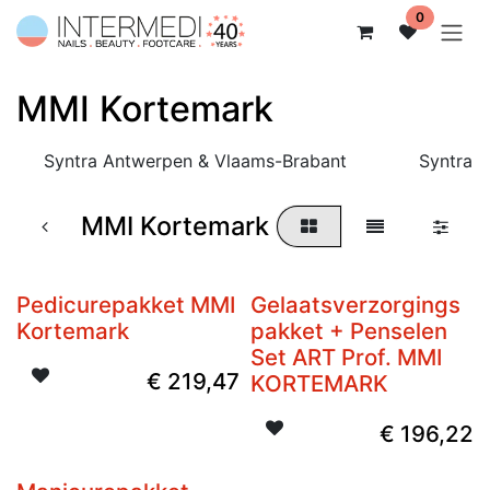
Overslaan naar inhoud
0
MMI Kortemark
Syntra Antwerpen & Vlaams-Brabant
Syntra 
MMI Kortemark
Pedicurepakket MMI
Gelaatsverzorgings
Kortemark
pakket + Penselen
Set ART Prof. MMI
€
219,47
KORTEMARK
€
196,22