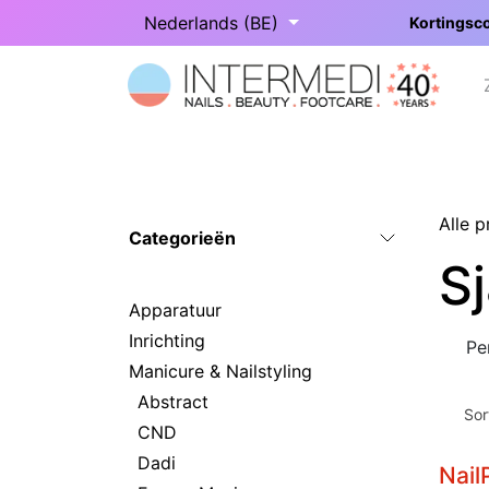
Overslaan naar inhoud
Nederlands (BE)
Kortingsco
Startpagina
Onze categorieën
Alle 
Categorieën
S
Apparatuur
Inrichting
Pe
Manicure & Nailstyling
Abstract
Sor
CND
Dadi
Nail