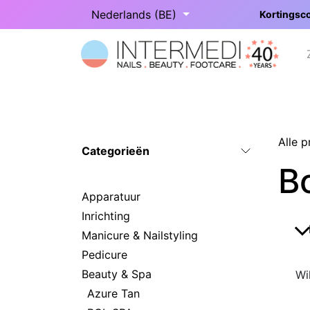
Overslaan naar inhoud
Nederlands (BE)
Kortingsco
Startpagina
Onze categorieën
Alle 
Categorieën
B
Apparatuur
Inrichting
Manicure & Nailstyling
Pedicure
Beauty & Spa
Wi
Azure Tan