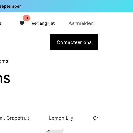
5 september
0
Aanmelden
e
Verlanglijst
adeaubon
Over Intermedi
Contacteer ons
eams
ms
ink Grapefruit
Lemon Lily
Critical Repair