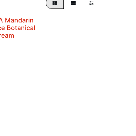
A Mandarin
e Botanical
ream