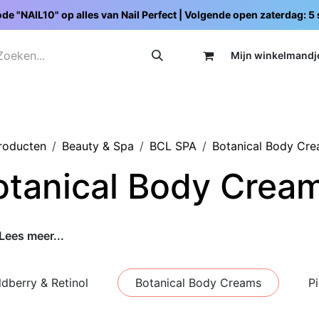
de "NAIL10" op alles van Nail Perfect | Volgende open zaterdag: 
Mijn wi
nkelmandj
Promoties
Opleidingen
Schoolpakketten
C
producten
Beauty & Spa
BCL SPA
Botanical Body Cr
otanical Body Crea
Lees meer...
ldberry & Retinol
Botanical Body Creams
P