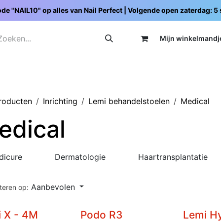
de "NAIL10" op alles van Nail Perfect | Volgende open zaterdag: 
Mijn wi
nkelmandj
Promoties
Opleidingen
Schoolpakketten
C
producten
Inrichting
Lemi behandelstoelen
Medical
edical
dicure
Dermatologie
Haartransplantatie
Aanbevolen
teren op:
 X - 4M
Podo R3
Lemi H