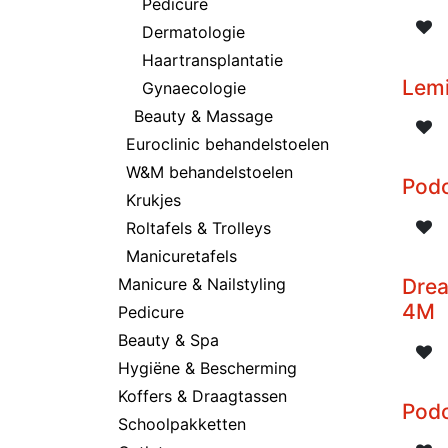
Pedicure
Dermatologie
Haartransplantatie
Lem
Gynaecologie
Beauty & Massage
Euroclinic behandelstoelen
W&M behandelstoelen
Pod
Krukjes
Roltafels & Trolleys
Manicuretafels
Manicure & Nailstyling
Dre
4M
Pedicure
Beauty & Spa
Hygiëne & Bescherming
Koffers & Draagtassen
Pod
Schoolpakketten