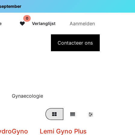
5 september
0
Aanmelden
e
Verlanglijst
adeaubon
Over Intermedi
Contacteer ons
Gynaecologie
ydroGyno
Lemi Gyno Plus