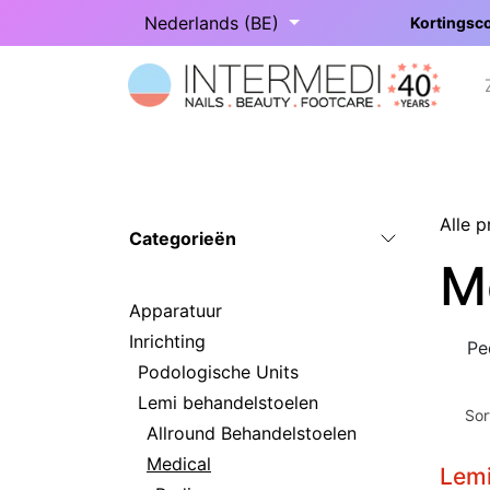
Overslaan naar inhoud
Nederlands (BE)
Kortingsco
Startpagina
Onze categorieën
Alle 
Categorieën
M
Apparatuur
Inrichting
Pe
Podologische Units
Lemi behandelstoelen
Sor
Allround Behandelstoelen
Medical
Lemi