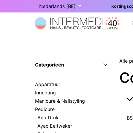
Overslaan naar inhoud
Nederlands (BE)
Kortingsco
Startpagina
Onze categorieën
Alle 
Categorieën
C
Apparatuur
Inrichting
Manicure & Nailstyling
Pedicure
Anti Druk
BS
Ayac Eeltweker