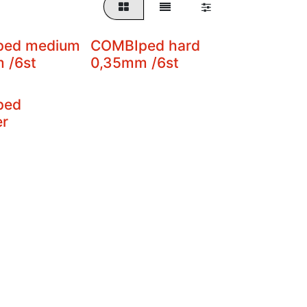
ped medium
COMBIped hard
 /6st
0,35mm /6st
ped
er