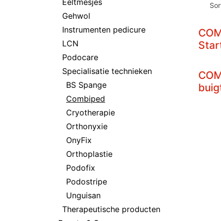
Eeltmesjes
Sor
Gehwol
Instrumenten pedicure
COM
LCN
Star
Podocare
Specialisatie technieken
COM
BS Spange
buig
Combiped
Cryotherapie
Orthonyxie
OnyFix
Orthoplastie
Podofix
Podostripe
Unguisan
Therapeutische producten