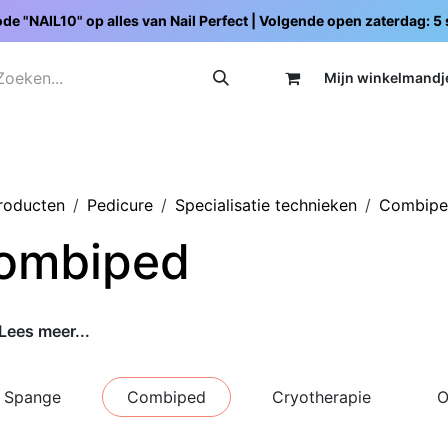
de "NAIL10" op alles van Nail Perfect | Volgende open zaterdag: 
Mijn wi
nkelmandj
Promoties
Opleidingen
Schoolpakketten
C
producten
Pedicure
Specialisatie technieken
Combip
ombiped
Lees meer...
 Spange
Combiped
Cryotherapie
O