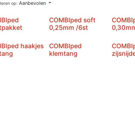
Aanbevolen
teren op:
BIped
COMBIped soft
COMBI
tpakket
0,25mm /6st
0,30mm
BIped haakjes
COMBIped
COMBI
tang
klemtang
zijsnijd