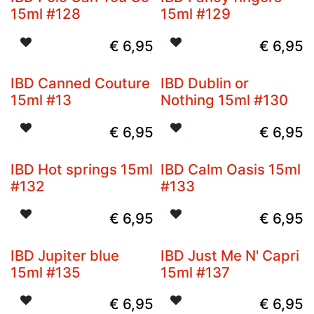
15ml #128
15ml #129
€
6,95
€
6,95
IBD Canned Couture
IBD Dublin or
15ml #13
Nothing 15ml #130
€
6,95
€
6,95
IBD Hot springs 15ml
IBD Calm Oasis 15ml
#132
#133
€
6,95
€
6,95
IBD Jupiter blue
IBD Just Me N' Capri
15ml #135
15ml #137
€
6,95
€
6,95