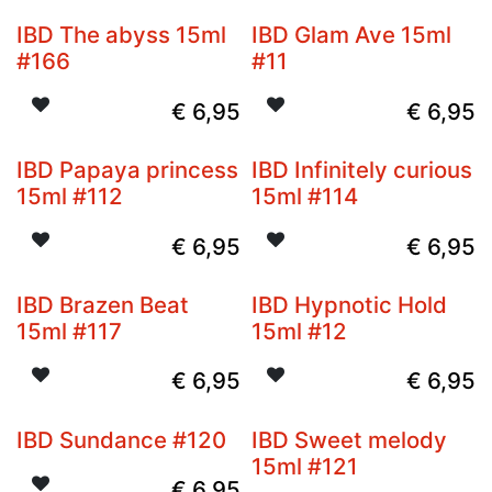
IBD The abyss 15ml
IBD Glam Ave 15ml
#166
#11
€
6,95
€
6,95
IBD Papaya princess
IBD Infinitely curious
15ml #112
15ml #114
€
6,95
€
6,95
IBD Brazen Beat
IBD Hypnotic Hold
15ml #117
15ml #12
€
6,95
€
6,95
IBD Sundance #120
IBD Sweet melody
15ml #121
€
6,95