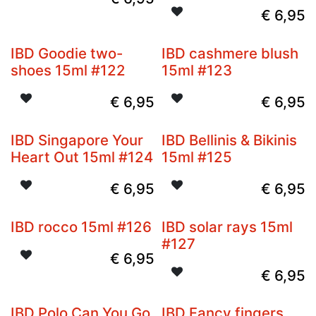
€
6,95
IBD Goodie two-
IBD cashmere blush
shoes 15ml #122
15ml #123
€
6,95
€
6,95
IBD Singapore Your
IBD Bellinis & Bikinis
Heart Out 15ml #124
15ml #125
€
6,95
€
6,95
IBD rocco 15ml #126
IBD solar rays 15ml
#127
€
6,95
€
6,95
IBD Polo Can You Go
IBD Fancy fingers