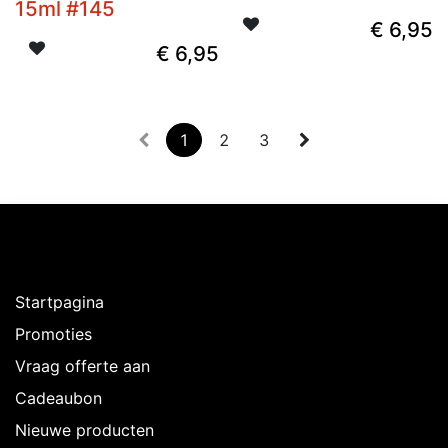
15ml #145
€
6,95
€
6,95
1
2
3
Ontdekken
Startpagina
Promoties
Vraag offerte aan
Cadeaubon
Nieuwe producten