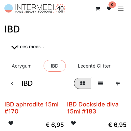
Overslaan naar inhoud
0
IBD
Lees meer...
Acrygum
IBD
Lecenté Glitter
IBD
IBD aphrodite 15ml
IBD Dockside diva
#170
15ml #183
€
6,95
€
6,95