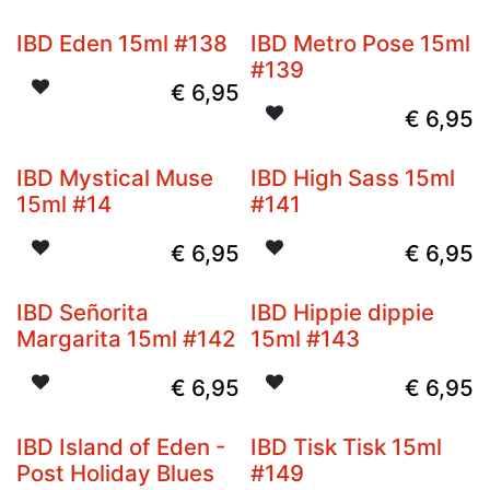
IBD Eden 15ml #138
IBD Metro Pose 15ml
#139
€
6,95
€
6,95
IBD Mystical Muse
IBD High Sass 15ml
15ml #14
#141
€
6,95
€
6,95
IBD Señorita
IBD Hippie dippie
Margarita 15ml #142
15ml #143
€
6,95
€
6,95
IBD Island of Eden -
IBD Tisk Tisk 15ml
Post Holiday Blues
#149