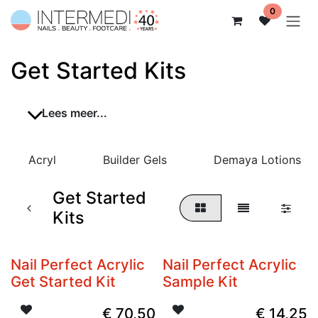
Overslaan naar inhoud
0
Get Started Kits
Lees meer...
Acryl
Builder Gels
Demaya Lotions
Get Started
Kits
Nail Perfect Acrylic
Nail Perfect Acrylic
Niet op voorraad
Niet op voorraad
Get Started Kit
Sample Kit
€
70,50
€
14,25