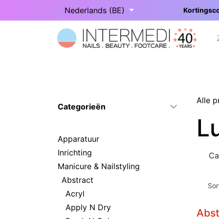
Overslaan naar inhoud
Nederlands (BE)
Kortingsco
Startpagina
Onze categorieën
Alle 
Categorieën
L
Apparatuur
Inrichting
Ca
Manicure & Nailstyling
Abstract
Sor
Acryl
Apply N Dry
Abst