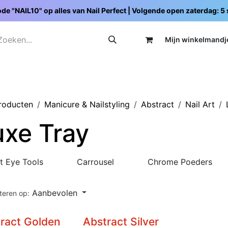
de "NAIL10" op alles van Nail Perfect | Volgende open zaterdag: 
Mijn wi
nkelmandj
Promoties
Opleidingen
Schoolpakketten
C
producten
Manicure & Nailstyling
Abstract
Nail Art
uxe Tray
t Eye Tools
Carrousel
Chrome Poeders
Aanbevolen
teren op:
ract Golden
Abstract Silver