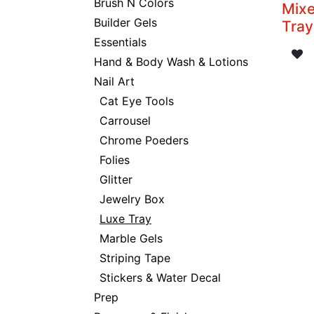
Brush N Colors
Mix
Builder Gels
Tra
Essentials
Hand & Body Wash & Lotions
Nail Art
Cat Eye Tools
Carrousel
Chrome Poeders
Folies
Glitter
Jewelry Box
Luxe Tray
Marble Gels
Striping Tape
Stickers & Water Decal
Prep