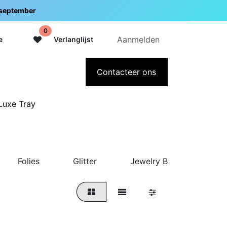
5 september
0
Aanmelden
e
Verlanglijst
adeaubon
Over Intermedi
Contacteer ons
Luxe Tray
Folies
Glitter
Jewelry Box
Lux