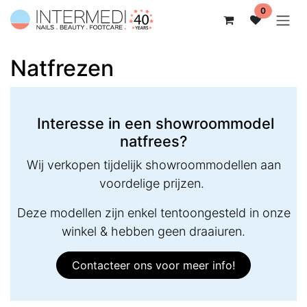
Overslaan naar inhoud
0
Natfrezen
Interesse in een showroommodel
natfrees?
Wij verkopen tijdelijk showroommodellen aan
voordelige prijzen.
Deze modellen zijn enkel tentoongesteld in onze
winkel & hebben geen draaiuren.
Contacteer ons voor meer info!