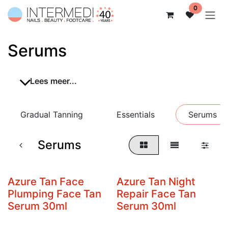
Overslaan naar inhoud
0
Serums
Lees meer...
Gradual Tanning
Essentials
Serums
Serums
Azure Tan Face
Azure Tan Night
Plumping Face Tan
Repair Face Tan
Serum 30ml
Serum 30ml