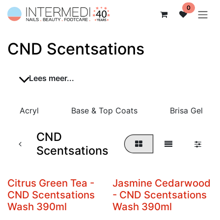
Overslaan naar inhoud
0
CND Scentsations
Lees meer...
Acryl
Base & Top Coats
Brisa Gel
CND
Scentsations
Citrus Green Tea -
Jasmine Cedarwood
Niet op voorraad
CND Scentsations
- CND Scentsations
Wash 390ml
Wash 390ml