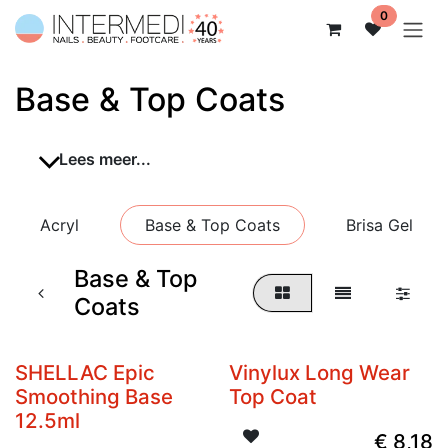
Overslaan naar inhoud
0
Base & Top Coats
Lees meer...
Acryl
Base & Top Coats
Brisa Gel
Base & Top
Coats
SHELLAC Epic
Vinylux Long Wear
Smoothing Base
Top Coat
12.5ml
€
8,18