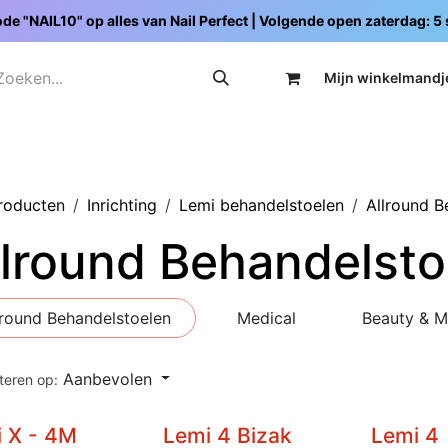
de "NAIL10" op alles van Nail Perfect | Volgende open zaterdag: 
Mijn wi
nkelmandj
Promoties
Opleidingen
Schoolpakketten
C
producten
Inrichting
Lemi behandelstoelen
Allround B
llround Behandelsto
lround Behandelstoelen
Medical
Beauty & 
Aanbevolen
teren op:
 X - 4M
Lemi 4 Bizak
Lemi 4