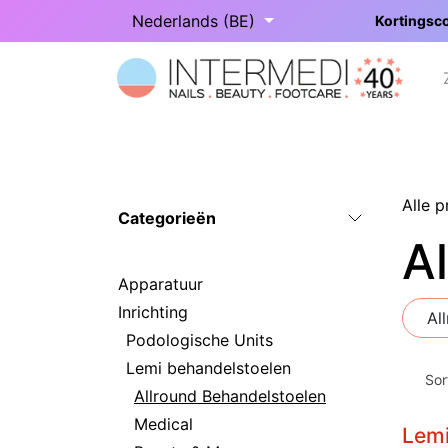
Overslaan naar inhoud
Nederlands (BE)
Kortingsco
Startpagina
Onze categorieën
Alle 
Categorieën
A
Apparatuur
Inrichting
Al
Podologische Units
Lemi behandelstoelen
Sor
Allround Behandelstoelen
Medical
Lemi