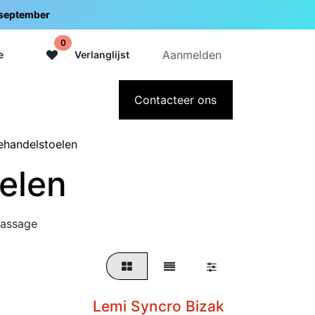
5 september
0
Aanmelden
e
Verlanglijst
adeaubon
Over Intermedi
Contacteer ons
ehandelstoelen
elen
Massage
Lemi Syncro Bizak