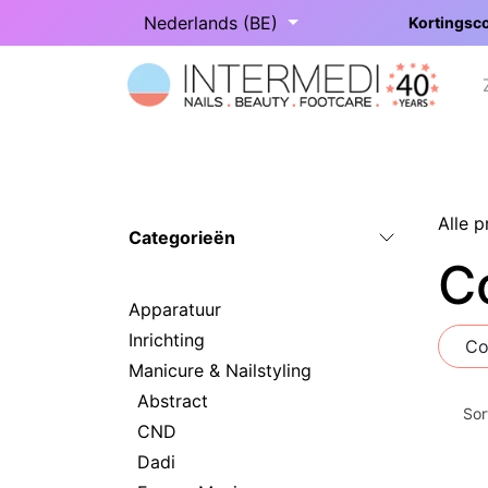
Overslaan naar inhoud
Nederlands (BE)
Kortingsco
Startpagina
Onze categorieën
Alle 
Categorieën
Co
Apparatuur
Inrichting
Co
Manicure & Nailstyling
Abstract
Sor
CND
Dadi