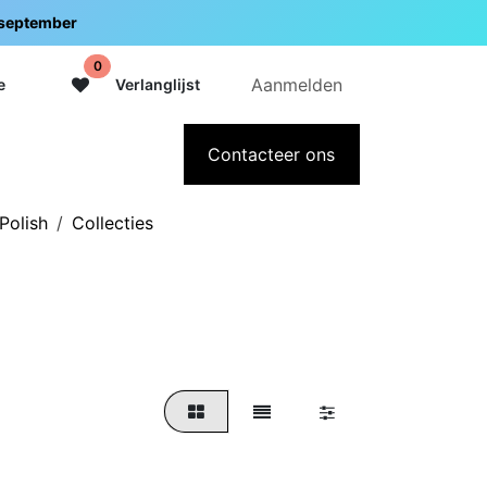
5 september
0
Aanmelden
e
Verlanglijst
adeaubon
Over Intermedi
Contacteer ons
Polish
Collecties