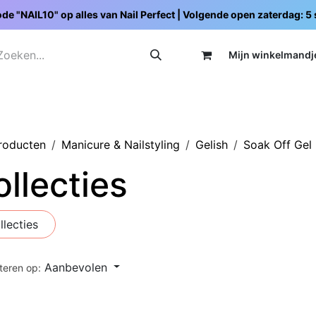
de "NAIL10" op alles van Nail Perfect | Volgende open zaterdag: 
Mijn wi
nkelmandj
Promoties
Opleidingen
Schoolpakketten
C
producten
Manicure & Nailstyling
Gelish
Soak Off Gel 
llecties
llecties
Aanbevolen
teren op: